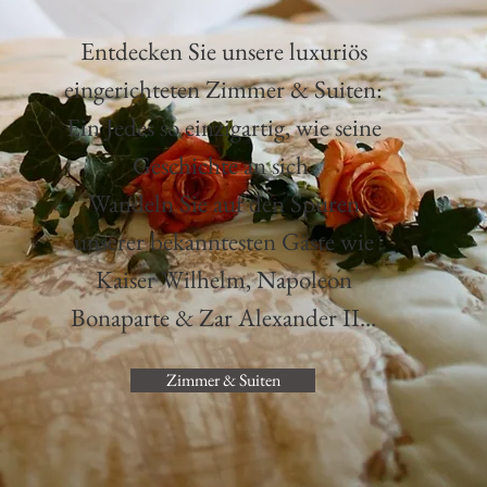
Entdecken Sie unsere luxuriös
eingerichteten Zimmer & Suiten:
E
in Jedes so einzigartig, wie seine
Geschichte an sich.
Wandeln Sie auf den Spuren
unserer bekanntesten Gäste wie
Kaiser Wilhelm, Napoleon
Bonaparte & Zar Alexander II...
Zimmer & Suiten