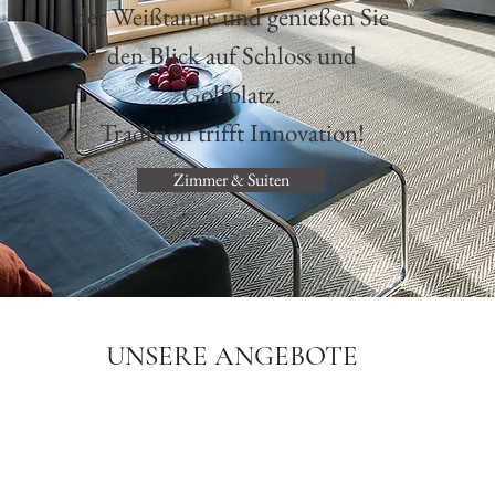
der Weißtanne und genießen Sie
den Blick auf Schloss und
Golfplatz.
Tradition trifft Innovation!
Zimmer & Suiten
UNSERE ANGEBOTE