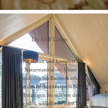
Die Golf Lodge
Preisgekrönt und komplett aus
Naturmaterialien: Unser
monolithisches Bauwerk erhielt
2018 den Architekturpreis NRW.
Überzeugen Sie sich von dem
heilenden, schlaffördernden Duft