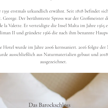
1391 erstmals urkundlich erwähnt. Seit 1818 befindet sich
St. George. Der berühmteste Spross war der Großmeister d
e la Valette. Er verteidigte die Insel Malta im Jahre 1565 
iman II und gründete 1566 die nach ihm benannte Haupsta
e Hotel wurde im Jahre 2006 kernsaniert. 2016 folgte der
rde ausschließlich aus Naturmaterialien gebaut und 201
ausgezeichnet.
Das Barockschloss